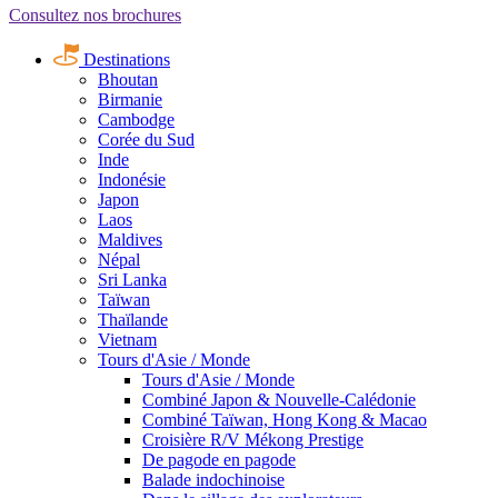
Consultez nos brochures
Destinations
Bhoutan
Birmanie
Cambodge
Corée du Sud
Inde
Indonésie
Japon
Laos
Maldives
Népal
Sri Lanka
Taïwan
Thaïlande
Vietnam
Tours d'Asie / Monde
Tours d'Asie / Monde
Combiné Japon & Nouvelle-Calédonie
Combiné Taïwan, Hong Kong & Macao
Croisière R/V Mékong Prestige
De pagode en pagode
Balade indochinoise