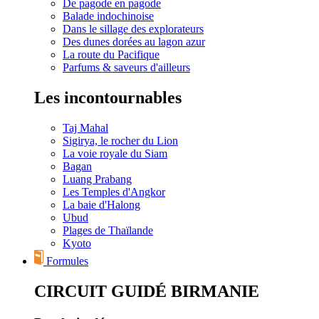
De pagode en pagode
Balade indochinoise
Dans le sillage des explorateurs
Des dunes dorées au lagon azur
La route du Pacifique
Parfums & saveurs d'ailleurs
Les incontournables
Taj Mahal
Sigirya, le rocher du Lion
La voie royale du Siam
Bagan
Luang Prabang
Les Temples d'Angkor
La baie d'Halong
Ubud
Plages de Thaïlande
Kyoto
Formules
CIRCUIT GUIDÉ BIRMANIE