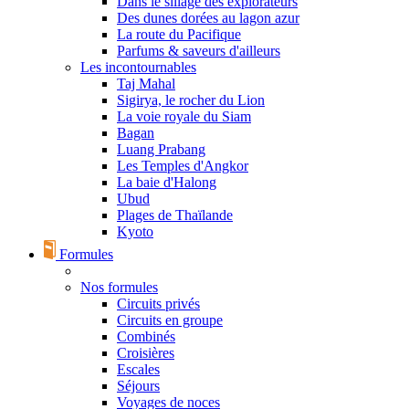
Dans le sillage des explorateurs
Des dunes dorées au lagon azur
La route du Pacifique
Parfums & saveurs d'ailleurs
Les incontournables
Taj Mahal
Sigirya, le rocher du Lion
La voie royale du Siam
Bagan
Luang Prabang
Les Temples d'Angkor
La baie d'Halong
Ubud
Plages de Thaïlande
Kyoto
Formules
Nos formules
Circuits privés
Circuits en groupe
Combinés
Croisières
Escales
Séjours
Voyages de noces