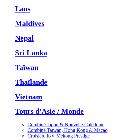
Laos
Maldives
Népal
Sri Lanka
Taïwan
Thaïlande
Vietnam
Tours d'Asie / Monde
Combiné Japon & Nouvelle-Calédonie
Combiné Taïwan, Hong Kong & Macao
Croisière R/V Mékong Prestige