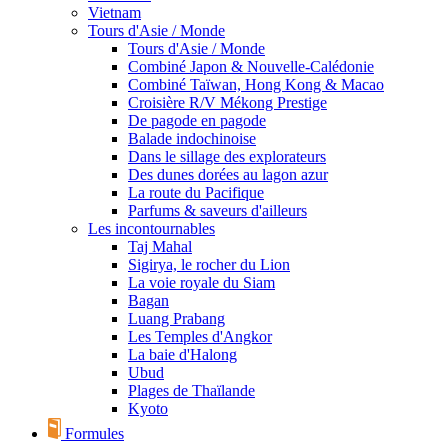
Vietnam
Tours d'Asie / Monde
Tours d'Asie / Monde
Combiné Japon & Nouvelle-Calédonie
Combiné Taïwan, Hong Kong & Macao
Croisière R/V Mékong Prestige
De pagode en pagode
Balade indochinoise
Dans le sillage des explorateurs
Des dunes dorées au lagon azur
La route du Pacifique
Parfums & saveurs d'ailleurs
Les incontournables
Taj Mahal
Sigirya, le rocher du Lion
La voie royale du Siam
Bagan
Luang Prabang
Les Temples d'Angkor
La baie d'Halong
Ubud
Plages de Thaïlande
Kyoto
Formules