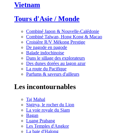
Vietnam
Tours d'Asie / Monde
Combiné Japon & Nouvelle-Calédonie
Combiné Taïwan, Hong Kong & Macao
Croisière R/V Mékong Prestige
De pagode en pagode
Balade indochinoise
Dans le sillage des explorateurs
Des dunes dorées au lagon azur
La route du Pacifique
Parfums & saveurs d'ailleurs
Les incontournables
Taj Mahal
Sigirya, le rocher du Lion
La voie royale du Siam
Bagan
Luang Prabang
Les Temples d'Angkor
La baie d'Halong