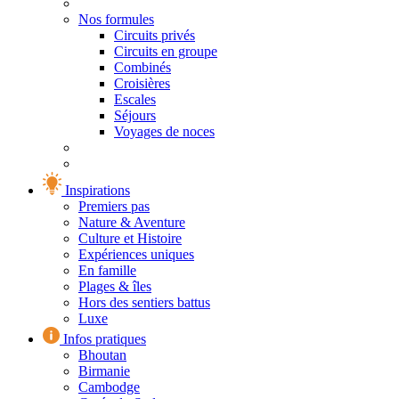
Nos formules
Circuits privés
Circuits en groupe
Combinés
Croisières
Escales
Séjours
Voyages de noces
Inspirations
Premiers pas
Nature & Aventure
Culture et Histoire
Expériences uniques
En famille
Plages & îles
Hors des sentiers battus
Luxe
Infos pratiques
Bhoutan
Birmanie
Cambodge