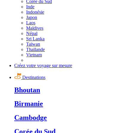
Corée du Sud
Inde
Indonésie
Japon
Laos
Maldives
Népal
Sri Lanka
Taïwan
Thaïlande
Vietnam
Créez votre voyage sur mesure
Destinations
Bhoutan
Birmanie
Cambodge
Corée du Sud