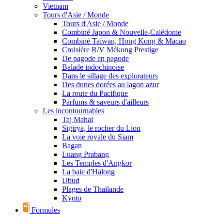
Vietnam
Tours d'Asie / Monde
Tours d'Asie / Monde
Combiné Japon & Nouvelle-Calédonie
Combiné Taïwan, Hong Kong & Macao
Croisière R/V Mékong Prestige
De pagode en pagode
Balade indochinoise
Dans le sillage des explorateurs
Des dunes dorées au lagon azur
La route du Pacifique
Parfums & saveurs d'ailleurs
Les incontournables
Taj Mahal
Sigirya, le rocher du Lion
La voie royale du Siam
Bagan
Luang Prabang
Les Temples d'Angkor
La baie d'Halong
Ubud
Plages de Thaïlande
Kyoto
Formules