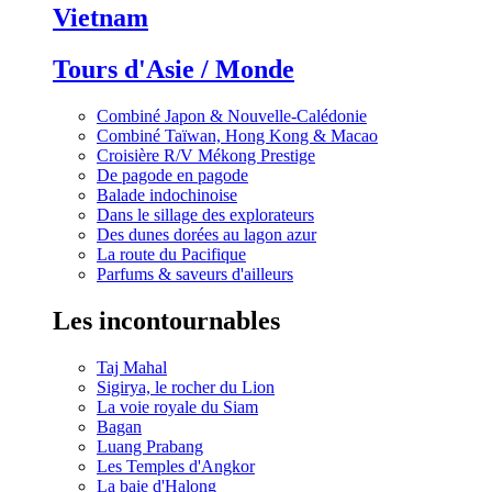
Vietnam
Tours d'Asie / Monde
Combiné Japon & Nouvelle-Calédonie
Combiné Taïwan, Hong Kong & Macao
Croisière R/V Mékong Prestige
De pagode en pagode
Balade indochinoise
Dans le sillage des explorateurs
Des dunes dorées au lagon azur
La route du Pacifique
Parfums & saveurs d'ailleurs
Les incontournables
Taj Mahal
Sigirya, le rocher du Lion
La voie royale du Siam
Bagan
Luang Prabang
Les Temples d'Angkor
La baie d'Halong