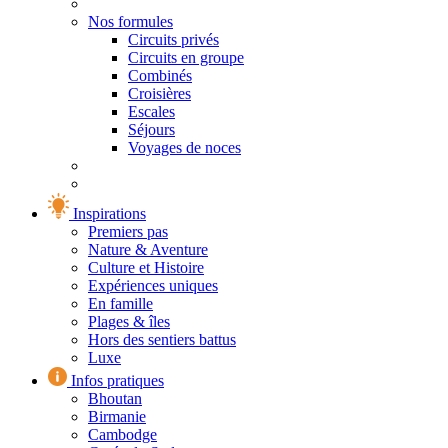
Nos formules
Circuits privés
Circuits en groupe
Combinés
Croisières
Escales
Séjours
Voyages de noces
Inspirations
Premiers pas
Nature & Aventure
Culture et Histoire
Expériences uniques
En famille
Plages & îles
Hors des sentiers battus
Luxe
Infos pratiques
Bhoutan
Birmanie
Cambodge