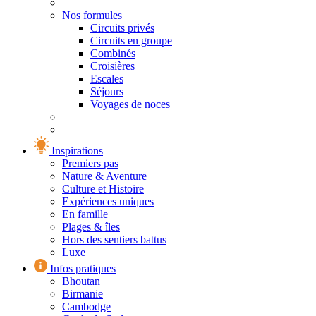
Nos formules
Circuits privés
Circuits en groupe
Combinés
Croisières
Escales
Séjours
Voyages de noces
Inspirations
Premiers pas
Nature & Aventure
Culture et Histoire
Expériences uniques
En famille
Plages & îles
Hors des sentiers battus
Luxe
Infos pratiques
Bhoutan
Birmanie
Cambodge