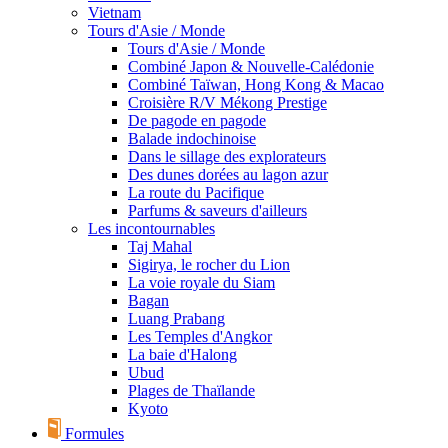
Vietnam
Tours d'Asie / Monde
Tours d'Asie / Monde
Combiné Japon & Nouvelle-Calédonie
Combiné Taïwan, Hong Kong & Macao
Croisière R/V Mékong Prestige
De pagode en pagode
Balade indochinoise
Dans le sillage des explorateurs
Des dunes dorées au lagon azur
La route du Pacifique
Parfums & saveurs d'ailleurs
Les incontournables
Taj Mahal
Sigirya, le rocher du Lion
La voie royale du Siam
Bagan
Luang Prabang
Les Temples d'Angkor
La baie d'Halong
Ubud
Plages de Thaïlande
Kyoto
Formules