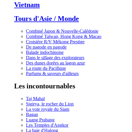
Vietnam
Tours d'Asie / Monde
Combiné Japon & Nouvelle-Calédonie
Combiné Taïwan, Hong Kong & Macao
Croisière R/V Mékong Prestige
De pagode en pagode
Balade indochinoise
Dans le sillage des explorateurs
Des dunes dorées au lagon azur
La route du Pacifique
Parfums & saveurs d'ailleurs
Les incontournables
Taj Mahal
Sigirya, le rocher du Lion
La voie royale du Siam
Bagan
Luang Prabang
Les Temples d'Angkor
La baie d'Halong