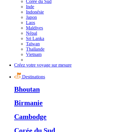
Corée du Sud
Inde
Indonésie
Japon
Laos
Maldives
Népal
Sri Lanka
Taïwan
Thaïlande
Vietnam
Créez votre voyage sur mesure
Destinations
Bhoutan
Birmanie
Cambodge
Corée du Sud