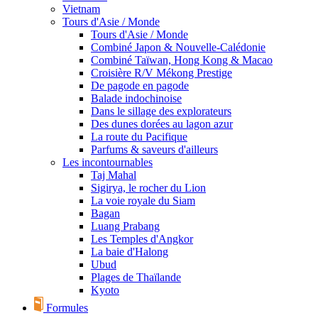
Vietnam
Tours d'Asie / Monde
Tours d'Asie / Monde
Combiné Japon & Nouvelle-Calédonie
Combiné Taïwan, Hong Kong & Macao
Croisière R/V Mékong Prestige
De pagode en pagode
Balade indochinoise
Dans le sillage des explorateurs
Des dunes dorées au lagon azur
La route du Pacifique
Parfums & saveurs d'ailleurs
Les incontournables
Taj Mahal
Sigirya, le rocher du Lion
La voie royale du Siam
Bagan
Luang Prabang
Les Temples d'Angkor
La baie d'Halong
Ubud
Plages de Thaïlande
Kyoto
Formules