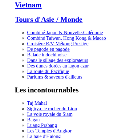
Vietnam
Tours d'Asie / Monde
Combiné Japon & Nouvelle-Calédonie
Combiné Taïwan, Hong Kong & Macao
Croisière R/V Mékong Prestige
De pagode en pagode
Balade indochinoise
Dans le sillage des explorateurs
Des dunes dorées au lagon azur
La route du Pacifique
Parfums & saveurs d'ailleurs
Les incontournables
Taj Mahal
Sigirya, le rocher du Lion
La voie royale du Siam
Bagan
Luang Prabang
Les Temples d'Angkor
La baie d'Halong