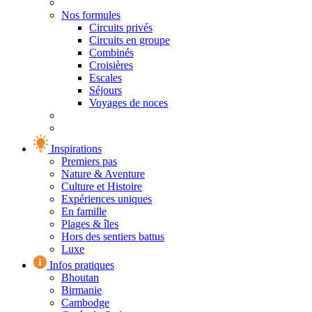
Nos formules
Circuits privés
Circuits en groupe
Combinés
Croisières
Escales
Séjours
Voyages de noces
Inspirations
Premiers pas
Nature & Aventure
Culture et Histoire
Expériences uniques
En famille
Plages & îles
Hors des sentiers battus
Luxe
Infos pratiques
Bhoutan
Birmanie
Cambodge