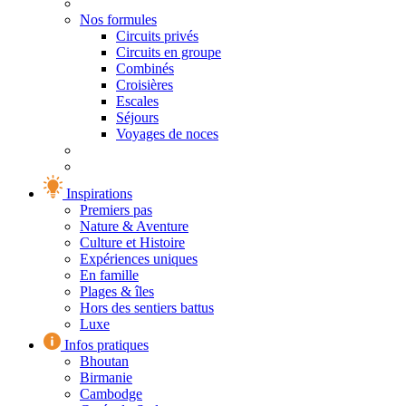
Nos formules
Circuits privés
Circuits en groupe
Combinés
Croisières
Escales
Séjours
Voyages de noces
Inspirations
Premiers pas
Nature & Aventure
Culture et Histoire
Expériences uniques
En famille
Plages & îles
Hors des sentiers battus
Luxe
Infos pratiques
Bhoutan
Birmanie
Cambodge