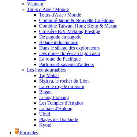
Vietnam
Tours d'Asie / Monde
Tours d'Asie / Monde
Combiné Japon & Nouvelle-Calédonie
Combiné Taïwan, Hong Kong & Macao
Croisière R/V Mékong Prestige
De pagode en pagode
Balade indochinoise
Dans le sillage des explorateurs
Des dunes dorées au lagon azur
La route du Pacifique
Parfums & saveurs d'ailleurs
Les incontournables
Taj Mahal
Sigirya, le rocher du Lion
La voie royale du Siam
Bagan
Luang Prabang
Les Temples d'Angkor
La baie d'Halong
Ubud
Plages de Thaïlande
Kyoto
Formules