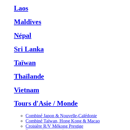
Laos
Maldives
Népal
Sri Lanka
Taïwan
Thaïlande
Vietnam
Tours d'Asie / Monde
Combiné Japon & Nouvelle-Calédonie
Combiné Taïwan, Hong Kong & Macao
Croisière R/V Mékong Prestige