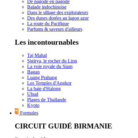
De pagode en pagode
Balade indochinoise
Dans le sillage des explorateurs
Des dunes dorées au lagon azur
La route du Pacifique
Parfums & saveurs d'ailleurs
Les incontournables
Taj Mahal
Sigirya, le rocher du Lion
La voie royale du Siam
Bagan
Luang Prabang
Les Temples d'Angkor
La baie d'Halong
Ubud
Plages de Thaïlande
Kyoto
Formules
CIRCUIT GUIDÉ BIRMANIE