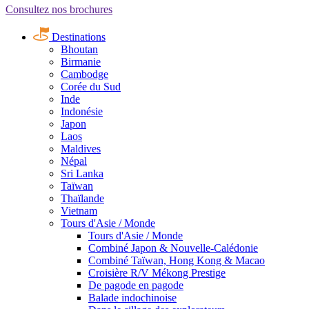
Consultez nos brochures
Destinations
Bhoutan
Birmanie
Cambodge
Corée du Sud
Inde
Indonésie
Japon
Laos
Maldives
Népal
Sri Lanka
Taïwan
Thaïlande
Vietnam
Tours d'Asie / Monde
Tours d'Asie / Monde
Combiné Japon & Nouvelle-Calédonie
Combiné Taïwan, Hong Kong & Macao
Croisière R/V Mékong Prestige
De pagode en pagode
Balade indochinoise