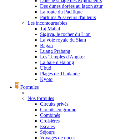
Dans le sillage des explorateurs
Des dunes dorées au lagon azur
La route du Pacifique
Parfums & saveurs d'ailleurs
Les incontournables
Taj Mahal
Sigirya, le rocher du Lion
La voie royale du Siam
Bagan
Luang Prabang
Les Temples d'Angkor
La baie d'Halong
Ubud
Plages de Thaïlande
Kyoto
Formules
Nos formules
Circuits privés
Circuits en groupe
Combinés
Croisières
Escales
Séjours
Voyages de noces