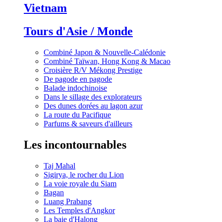
Vietnam
Tours d'Asie / Monde
Combiné Japon & Nouvelle-Calédonie
Combiné Taïwan, Hong Kong & Macao
Croisière R/V Mékong Prestige
De pagode en pagode
Balade indochinoise
Dans le sillage des explorateurs
Des dunes dorées au lagon azur
La route du Pacifique
Parfums & saveurs d'ailleurs
Les incontournables
Taj Mahal
Sigirya, le rocher du Lion
La voie royale du Siam
Bagan
Luang Prabang
Les Temples d'Angkor
La baie d'Halong