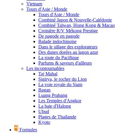
Vietnam
Tours d'Asie / Monde
Tours d'Asie / Monde
Combiné Japon & Nouvelle-Calédonie
Combiné Taïwan, Hong Kong & Macao
Croisière R/V Mékong Prestige
De pagode en pagode
Balade indochinoise
Dans le sillage des explorateurs
Des dunes dorées au lagon azur
La route du Pacifique
Parfums & saveurs d'ailleurs
Les incontournables
Taj Mahal
Sigirya, le rocher du Lion
La voie royale du Siam
Bagan
Luang Prabang
Les Temples d'Angkor
La baie d'Halong
Ubud
Plages de Thaïlande
Kyoto
Formules