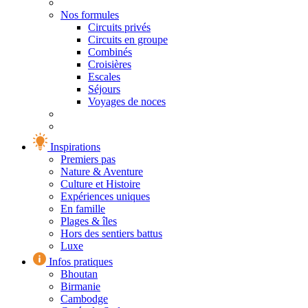
Nos formules
Circuits privés
Circuits en groupe
Combinés
Croisières
Escales
Séjours
Voyages de noces
Inspirations
Premiers pas
Nature & Aventure
Culture et Histoire
Expériences uniques
En famille
Plages & îles
Hors des sentiers battus
Luxe
Infos pratiques
Bhoutan
Birmanie
Cambodge