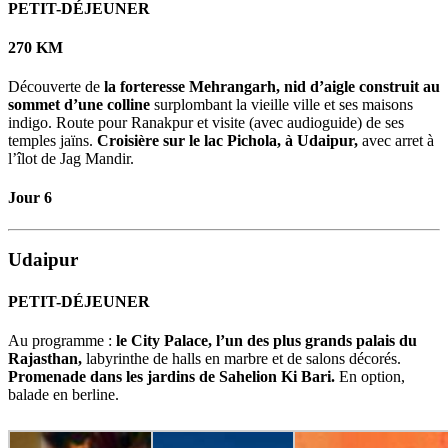
PETIT-DÉJEUNER
270 KM
Découverte de
la forteresse Mehrangarh, nid d’aigle construit au
sommet d’une colline
surplombant la vieille ville et ses maisons
indigo. Route pour Ranakpur et visite (avec audioguide) de ses
temples jaïns.
Croisière sur le lac Pichola, à Udaipur,
avec arret à
l’îlot de Jag Mandir.
Jour 6
Udaipur
PETIT-DÉJEUNER
Au programme :
le City Palace, l’un des plus grands palais du
Rajasthan,
labyrinthe de halls en marbre et de salons décorés.
Promenade dans les jardins de Sahelion Ki Bari.
En option,
balade en berline.