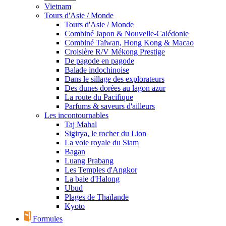
Vietnam
Tours d'Asie / Monde
Tours d'Asie / Monde
Combiné Japon & Nouvelle-Calédonie
Combiné Taïwan, Hong Kong & Macao
Croisière R/V Mékong Prestige
De pagode en pagode
Balade indochinoise
Dans le sillage des explorateurs
Des dunes dorées au lagon azur
La route du Pacifique
Parfums & saveurs d'ailleurs
Les incontournables
Taj Mahal
Sigirya, le rocher du Lion
La voie royale du Siam
Bagan
Luang Prabang
Les Temples d'Angkor
La baie d'Halong
Ubud
Plages de Thaïlande
Kyoto
Formules