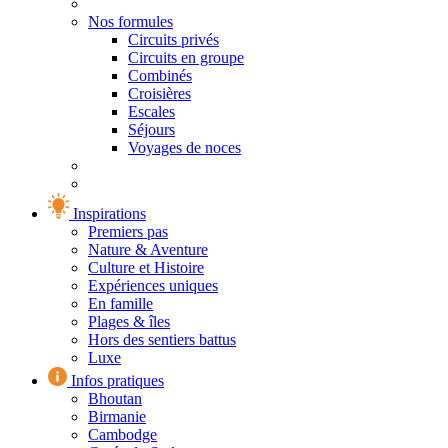
Nos formules
Circuits privés
Circuits en groupe
Combinés
Croisières
Escales
Séjours
Voyages de noces
Inspirations
Premiers pas
Nature & Aventure
Culture et Histoire
Expériences uniques
En famille
Plages & îles
Hors des sentiers battus
Luxe
Infos pratiques
Bhoutan
Birmanie
Cambodge