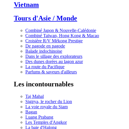
Vietnam
Tours d'Asie / Monde
Combiné Japon & Nouvelle-Calédonie
Combiné Taïwan, Hong Kong & Macao
Croisière R/V Mékong Prestige
De pagode en pagode
Balade indochinoise
Dans le sillage des explorateurs
Des dunes dorées au lagon azur
La route du Pacifique
Parfums & saveurs d'ailleurs
Les incontournables
Taj Mahal
Sigirya, le rocher du Lion
La voie royale du Siam
Bagan
Luang Prabang
Les Temples d'Angkor
La baie d'Halong